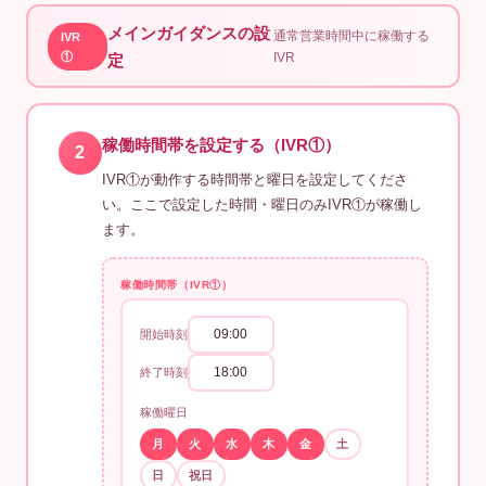
メインガイダンスの設
通常営業時間中に稼働する
IVR
①
IVR
定
稼働時間帯を設定する（IVR①）
2
IVR①が動作する時間帯と曜日を設定してくださ
い。ここで設定した時間・曜日のみIVR①が稼働し
ます。
稼働時間帯（IVR①）
09:00
開始時刻
18:00
終了時刻
稼働曜日
月
火
水
木
金
土
日
祝日