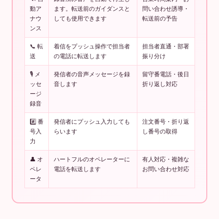
動ア
ます。転送前のガイダンスと
問い合わせ誘導・
ナウ
しても使用できます
転送前の予告
ンス
📞 転
着信をプッシュ操作で担当者
担当者直通・部署
送
の電話に転送します
振り分け
🎙 メ
発信者の音声メッセージを録
留守番電話・後日
ッセ
音します
折り返し対応
ージ
録音
#️⃣ 番
発信者にプッシュ入力しても
注文番号・折り返
号入
らいます
し番号の取得
力
👤 オ
ハートフルのオペレーターに
有人対応・複雑な
ペレ
電話を転送します
お問い合わせ対応
ータ