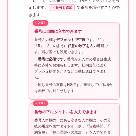
「1」「2」…の番号ごとに、内容とアクションを設
定します。
で番号を増やすことがで
＋ 番号を追加
きます。
番号は自由に入力できます
番号入力欄は
デフォルトで空欄
です。「1」
「5」「8」のように
任意の数字を入力可能
で
す。飛び番でも設定できます。
・
番号は必須です。
番号が未入力の場合は生成
時に赤枠でお知らせします。社内規則により、
プッシュ操作を介さない自動転送はできませ
ん。
・同じ番号の重複はNGです。重複している場合
は赤枠でお知らせします。
番号の下にタイトルを入力できます
番号入力欄の下にある小さな入力欄に、その分
岐の用途を表すタイトル（例：「診療時間、予
約変更」「担当医師への取次」）を入力できま