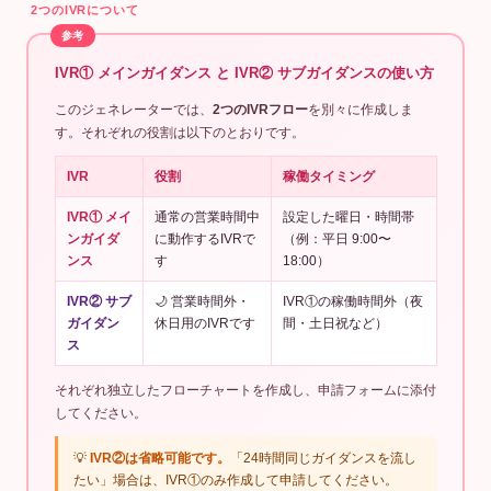
2つのIVRについて
IVR① メインガイダンス と IVR② サブガイダンスの使い方
このジェネレーターでは、
2つのIVRフロー
を別々に作成しま
す。それぞれの役割は以下のとおりです。
IVR
役割
稼働タイミング
IVR① メイ
通常の営業時間中
設定した曜日・時間帯
ンガイダ
に動作するIVRで
（例：平日 9:00〜
ンス
す
18:00）
IVR② サブ
🌙 営業時間外・
IVR①の稼働時間外（夜
ガイダン
休日用のIVRです
間・土日祝など）
ス
それぞれ独立したフローチャートを作成し、申請フォームに添付
してください。
💡
IVR②は省略可能です。
「24時間同じガイダンスを流し
たい」場合は、IVR①のみ作成して申請してください。