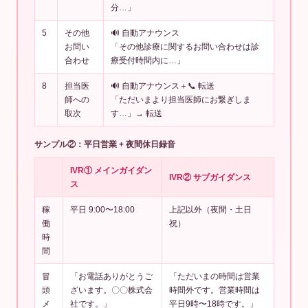
分…」
5
その他
🔊 自動アナウンス
お問い
「その他診療に関するお問い合わせは診
合わせ
療受付時間内に…」
8
担当医
🔊 自動アナウンス＋📞 転送
師への
「ただいまより担当医師にお繋ぎしま
取次
す…」→ 転送
サンプル②：平日営業 + 夜間休日録音
IVR① メインガイダン
IVR② サブガイダンス
ス
稼
平日 9:00〜18:00
上記以外（夜間・土日
働
祝）
時
間
冒
「お電話ありがとうご
「ただいまの時間は営業
頭
ざいます。〇〇株式会
時間外です。営業時間は
メ
社です。」
平日9時〜18時です。」