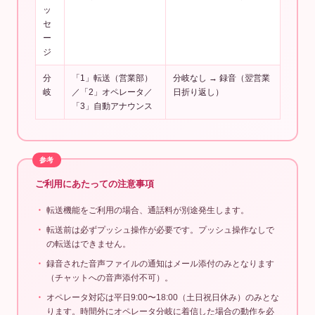
ッ
セ
ー
ジ
分
「1」転送（営業部）
分岐なし → 録音（翌営業
岐
／「2」オペレータ／
日折り返し）
「3」自動アナウンス
ご利用にあたっての注意事項
転送機能をご利用の場合、通話料が別途発生します。
転送前は必ずプッシュ操作が必要です。プッシュ操作なしで
の転送はできません。
録音された音声ファイルの通知はメール添付のみとなります
（チャットへの音声添付不可）。
オペレータ対応は平日9:00〜18:00（土日祝日休み）のみとな
ります。時間外にオペレータ分岐に着信した場合の動作を必