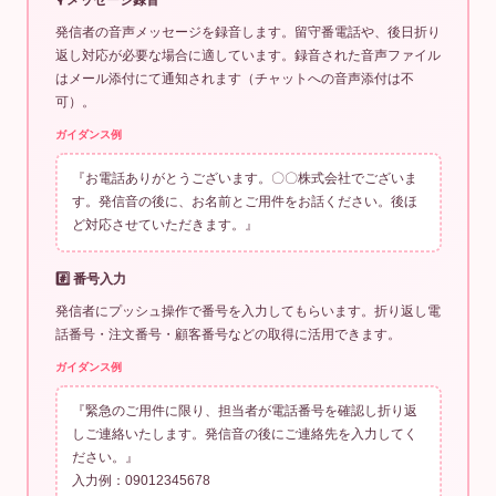
発信者の音声メッセージを録音します。留守番電話や、後日折り
返し対応が必要な場合に適しています。録音された音声ファイル
はメール添付にて通知されます（チャットへの音声添付は不
可）。
ガイダンス例
『お電話ありがとうございます。〇〇株式会社でございま
す。発信音の後に、お名前とご用件をお話ください。後ほ
ど対応させていただきます。』
#️⃣ 番号入力
発信者にプッシュ操作で番号を入力してもらいます。折り返し電
話番号・注文番号・顧客番号などの取得に活用できます。
ガイダンス例
『緊急のご用件に限り、担当者が電話番号を確認し折り返
しご連絡いたします。発信音の後にご連絡先を入力してく
ださい。』
入力例：09012345678