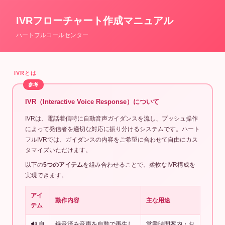
IVRフローチャート作成マニュアル
ハートフルコールセンター
IVRとは
IVR（Interactive Voice Response）について
IVRは、電話着信時に自動音声ガイダンスを流し、プッシュ操作
によって発信者を適切な対応に振り分けるシステムです。ハート
フルIVRでは、ガイダンスの内容をご希望に合わせて自由にカス
タマイズいただけます。
以下の
5つのアイテム
を組み合わせることで、柔軟なIVR構成を
実現できます。
アイ
動作内容
主な用途
テム
🔊 自
録音済み音声を自動で再生し
営業時間案内・お