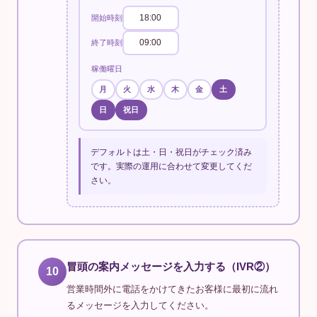
18:00
開始時刻
09:00
終了時刻
稼働曜日
月
火
水
木
金
土
日
祝日
デフォルトは土・日・祝日がチェック済み
です。実際の運用に合わせて変更してくだ
さい。
冒頭の案内メッセージを入力する（IVR②）
10
営業時間外に電話をかけてきたお客様に最初に流れ
るメッセージを入力してください。