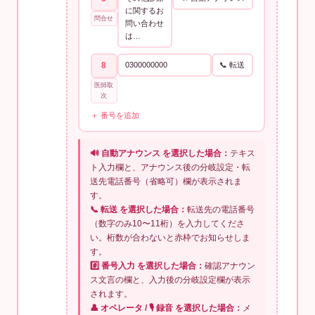
に関するお
問合せ
問い合わせ
は…
8
0300000000
📞 転送
医師取
次
＋ 番号を追加
🔊 自動アナウンス を選択した場合：
テキス
ト入力欄と、アナウンス後の分岐設定・転
送先電話番号（省略可）欄が表示されま
す。
📞 転送 を選択した場合：
転送先の電話番号
（数字のみ10〜11桁）を入力してくださ
い。桁数が合わないと赤枠でお知らせしま
す。
#️⃣ 番号入力 を選択した場合：
確認アナウン
ス文言の欄と、入力後の分岐設定欄が表示
されます。
👤 オペレータ / 🎙 録音 を選択した場合：
メ